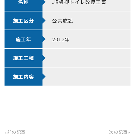
名称
JR板柳トイレ改良工事
施工区分
公共施設
施工年
2012年
施工工種
施工内容
«前の記事
次の記事»