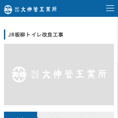
Skip
to
content
JR板柳トイレ改良工事